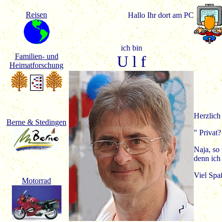
Reisen
Hallo Ihr dort am PC
ich bin
Familien- und
U l f
Heimatforschung
Herzlich
Berne & Stedingen
" Privat?
Naja, so 
denn ich
Viel Spa
Motorrad