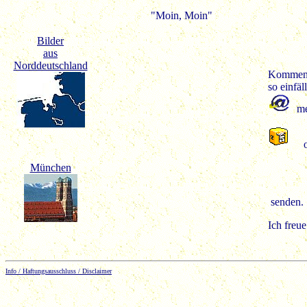
"Moin, Moin"
Bilder
aus
Norddeutschland
Kommenta
so einfäl
me
München
senden.
Ich freue
Info / Haftungsausschluss / Disclaimer